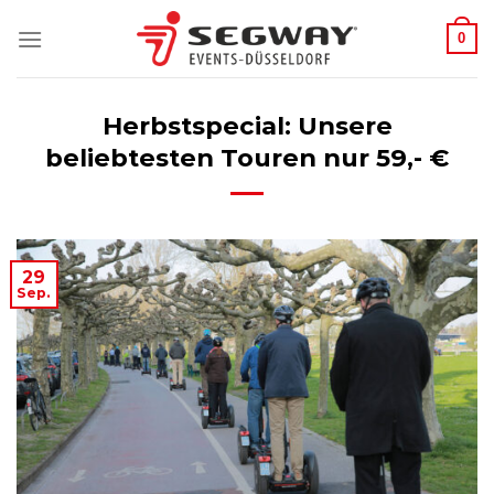
Zum
0
Inhalt
springen
Herbstspecial: Unsere
beliebtesten Touren nur 59,- €
29
Sep.