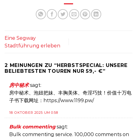
Eine Segway
Stadtführung erleben
2 MEINUNGEN ZU “
HERBSTSPECIAL: UNSERE
BELIEBTESTEN TOUREN NUR 59,- €
”
房中秘术
sagt:
房中秘术、泡妞把妹、丰胸美体、奇淫巧技！价值十万电
子书下载网址：https://www.1199.pw/
18. OKTOBER 2025 UM 0:58
Bulk commenting
sagt:
Bulk commenting service. 100,000 comments on