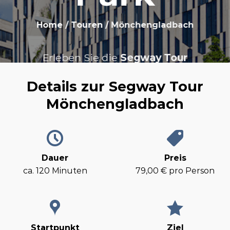
Home
/
Touren
/ Mönchengladbach
Erleben Sie die
Segway Tour
Mönchengladbach
, das absolute Highlight
Details zur Segway Tour
für Fußballfans und Naturliebhaber. Unsere
Mönchengladbach
Route verbindet das historische
Wasserschloss Rheydt mit der modernen
Sportkultur im legendären Borussia-Park.
Dauer
Preis
TICKET AB 79€ BUCHEN
ca. 120 Minuten
79,00 € pro Person
Startpunkt
Ziel