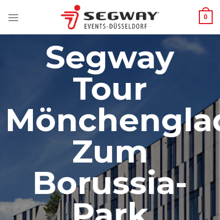
Zum
0
Inhalt
springen
Segway
Tour
Mönchengla
Zum
Borussia-
Park