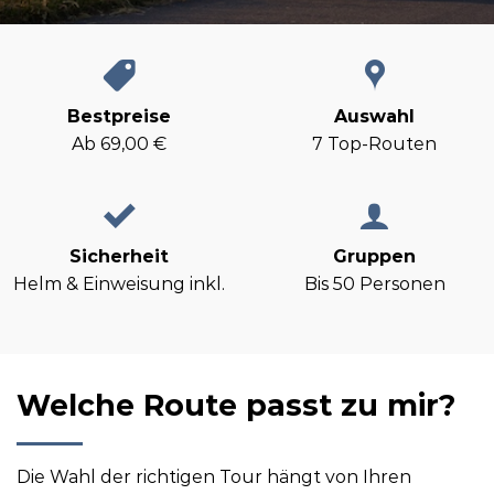
Willkommen zur besten Übersicht für
Segway
Touren Düsseldorf
. Hier finden Sie 7
abwechslungsreiche Strecken für Anfänger
Bestpreise
Auswahl
und Profis. Vergleichen Sie jetzt Dauer,
Ab 69,00 €
7 Top-Routen
Schwierigkeitsgrad und Highlights.
Sicherheit
Gruppen
Helm & Einweisung inkl.
Bis 50 Personen
Welche Route passt zu mir?
Die Wahl der richtigen Tour hängt von Ihren