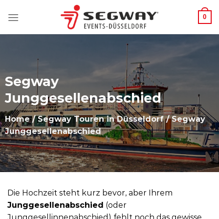
Zum
0
Inhalt
springen
Segway
Junggesellenabschied
Home
/
Segway Touren in Düsseldorf
/ Segway
Junggesellenabschied
Die Hochzeit steht kurz bevor, aber Ihrem
Junggesellenabschied
(oder
Junggesellinnenabschied) fehlt noch das gewisse