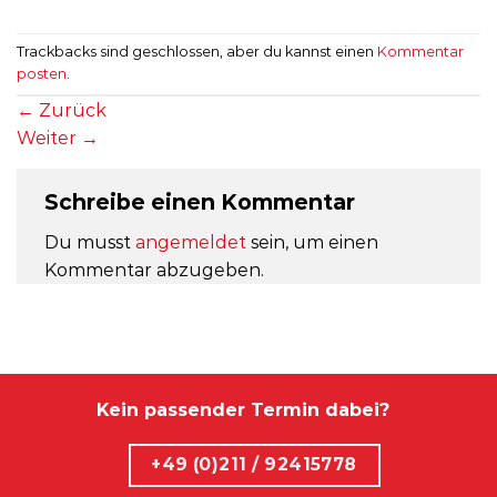
Trackbacks sind geschlossen, aber du kannst einen
Kommentar
posten
.
←
Zurück
Weiter
→
Schreibe einen Kommentar
Du musst
angemeldet
sein, um einen
Kommentar abzugeben.
Kein passender Termin dabei?
+49 (0)211 / 92415778