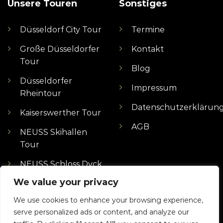
Unsere Touren
Sonstiges
Düsseldorf City Tour
Termine
Große Düsseldorfer
Kontakt
Tour
Blog
Düsseldorfer
Impressum
Rheintour
Datenschutzerklärun
Kaiserswerther Tour
AGB
NEUSS Skihallen
Tour
NEUSS Schloss Dyck
Tour
We value your privacy
MÖNCHENGLADBACH
We use cookies to enhance your browsing experience,
Borussen Tour
serve personalized ads or content, and analyze our