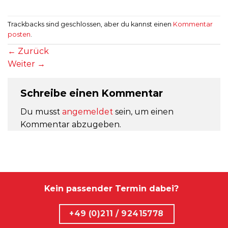
Trackbacks sind geschlossen, aber du kannst einen
Kommentar
posten
.
←
Zurück
Weiter
→
Schreibe einen Kommentar
Du musst
angemeldet
sein, um einen
Kommentar abzugeben.
Kein passender Termin dabei?
+49 (0)211 / 92415778