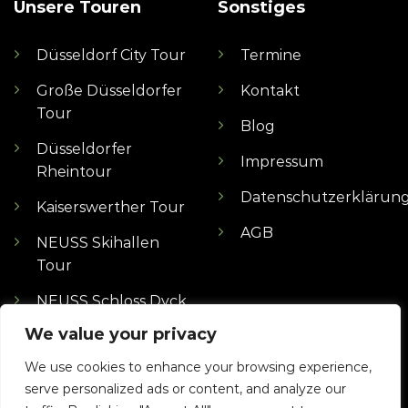
Unsere Touren
Sonstiges
Düsseldorf City Tour
Termine
Große Düsseldorfer
Kontakt
Tour
Blog
Düsseldorfer
Impressum
Rheintour
Datenschutzerklärun
Kaiserswerther Tour
AGB
NEUSS Skihallen
Tour
NEUSS Schloss Dyck
Tour
We value your privacy
MÖNCHENGLADBACH
We use cookies to enhance your browsing experience,
Borussen Tour
serve personalized ads or content, and analyze our