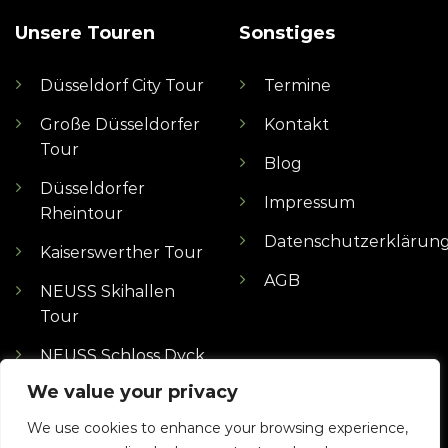
Unsere Touren
Sonstiges
Düsseldorf City Tour
Termine
Große Düsseldorfer
Kontakt
Tour
Blog
Düsseldorfer
Impressum
Rheintour
Datenschutzerklärun
Kaiserswerther Tour
AGB
NEUSS Skihallen
Tour
NEUSS Schloss Dyck
Tour
We value your privacy
MÖNCHENGLADBACH
We use cookies to enhance your browsing experience,
Borussen Tour