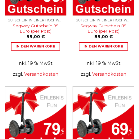
GUTSCHEIN IN EINER HOCHWERTIGEN KARTONAGE
GUTSCHEIN IN EINER HOCHWERTIGEN KARTONAGE
Segway Gutschein 99
Segway Gutschein 89
Euro (per Post)
Euro (per Post)
99,00
€
89,00
€
IN DEN WARENKORB
IN DEN WARENKORB
inkl. 19 % MwSt.
inkl. 19 % MwSt.
zzgl.
Versandkosten
zzgl.
Versandkosten