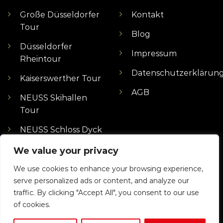
Große Düsseldorfer
Kontakt
Tour
Blog
Düsseldorfer
Impressum
Rheintour
Datenschutzerklärun
Kaiserswerther Tour
AGB
NEUSS Skihallen
Tour
NEUSS Schloss Dyck
Tour
We value your privacy
MÖNCHENGLADBACH
We use cookies to enhance your browsing experience,
Borussen Tour
serve personalized ads or content, and analyze our
traffic. By clicking "Accept All", you consent to our use
of cookies.
© 2024 Segwayevents Düsseldorf