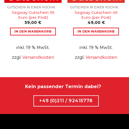
GUTSCHEIN IN EINER HOCHWERTIGEN KARTONAGE
GUTSCHEIN IN EINER HOCHWERTIGEN KARTONAGE
Segway Gutschein 59
Segway Gutschein 49
Euro (per Post)
Euro (per Post)
59,00
€
49,00
€
IN DEN WARENKORB
IN DEN WARENKORB
inkl. 19 % MwSt.
inkl. 19 % MwSt.
zzgl.
Versandkosten
zzgl.
Versandkosten
Kein passender Termin dabei?
+49 (0)211 / 92415778